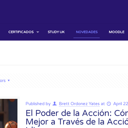
CERTIFICADOS
STUDY UK
NOVEDADES
MOODLE
ors
Published by
Brett Ordonez Yates
at
April 2
El Poder de la Acción: C
Mejor a Través de la Acci