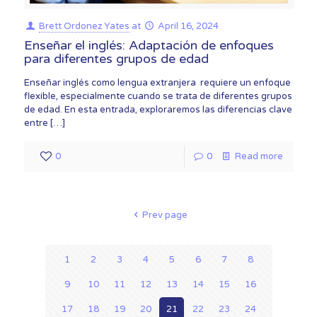
Brett Ordonez Yates
at
April 16, 2024
Enseñar el inglés: Adaptación de enfoques
para diferentes grupos de edad
Enseñar inglés como lengua extranjera requiere un enfoque
flexible, especialmente cuando se trata de diferentes grupos
de edad. En esta entrada, exploraremos las diferencias clave
entre
[…]
0
0
Read more
Prev page
1
2
3
4
5
6
7
8
9
10
11
12
13
14
15
16
17
18
19
20
21
22
23
24